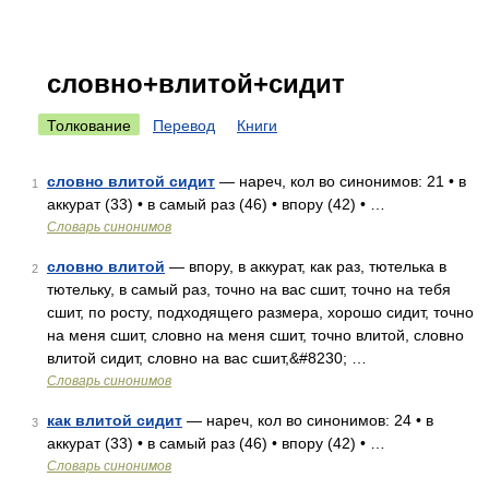
словно+влитой+сидит
Толкование
Перевод
Книги
словно влитой сидит
— нареч, кол во синонимов: 21 • в
1
аккурат (33) • в самый раз (46) • впору (42) • …
Словарь синонимов
словно влитой
— впору, в аккурат, как раз, тютелька в
2
тютельку, в самый раз, точно на вас сшит, точно на тебя
сшит, по росту, подходящего размера, хорошо сидит, точно
на меня сшит, словно на меня сшит, точно влитой, словно
влитой сидит, словно на вас сшит,&#8230; …
Словарь синонимов
как влитой сидит
— нареч, кол во синонимов: 24 • в
3
аккурат (33) • в самый раз (46) • впору (42) • …
Словарь синонимов