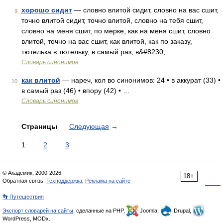
хорошо сидит
— словно влитой сидит, словно на вас сшит,
9
точно влитой сидит, точно влитой, словно на тебя сшит,
словно на меня сшит, по мерке, как на меня сшит, словно
влитой, точно на вас сшит, как влитой, как по заказу,
тютелька в тютельку, в самый раз, в&#8230; …
Словарь синонимов
как влитой
— нареч, кол во синонимов: 24 • в аккурат (33) •
10
в самый раз (46) • впору (42) • …
Словарь синонимов
Страницы
Следующая
→
1
2
3
© Академик, 2000-2026
18+
Обратная связь:
Техподдержка
,
Реклама на сайте
👣 Путешествия
Экспорт словарей на сайты
, сделанные на PHP,
Joomla,
Drupal,
WordPress, MODx.